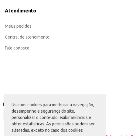
Ideal para revenda em mercearias, conveniências e outros estabelecimentos
Uma opção conveniente para consumo em casa, em festas ou eventos.
Atendimento
O Refresco Líquido Dafruta Manga TP oferece uma alternativa conveniente e
consumidor final quanto para o estabelecimento comercial que o oferece.
Marca: Dafruta
Meus pedidos
Departamento: Bebidas
Categoria: Suco pronto
Conteúdo: 1L
Central de atendimento
EAN: 7896005403594
Fale conosco
Formas de pagamento
Usamos cookies para melhorar a navegação,
desempenho e segurança do site,
personalizar o conteúdo, exibir anúncios e
obter estatísticas. As permissões podem ser
alteradas, exceto no caso dos cookies