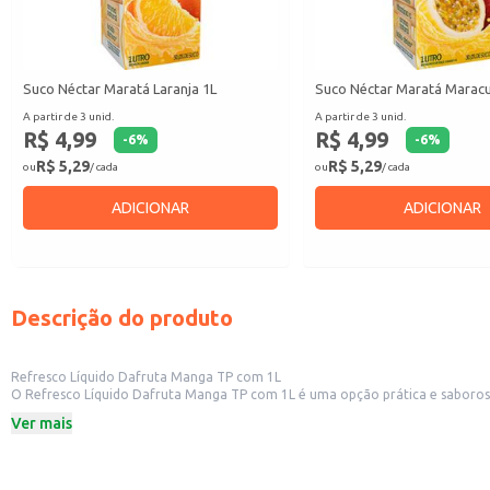
Suco Néctar Maratá Laranja 1L
Suco Néctar Maratá Maracu
A partir de 3 unid.
A partir de 3 unid.
R$ 4,99
R$ 4,99
-
6
%
-
6
%
R$ 5,29
R$ 5,29
ou
/ cada
ou
/ cada
ADICIONAR
ADICIONAR
Descrição do produto
Refresco Líquido Dafruta Manga TP com 1L
O Refresco Líquido Dafruta Manga TP com 1L é uma opção prática e saborosa de suco de manga, pronto para consumo ou preparo. Sua 
Ver mais
Dicas de uso:
Sirva gelado diretamente do pacote para um refresco rápido e fácil.
Dilua com água para ajustar a intensidade do sabor de acordo com a preferên
Utilize em receitas de drinks e coquetéis, adicionando um toque tropical.