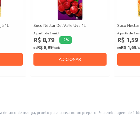
já 1L
Suco Néctar Del Valle Uva 1L
Suco Néctar
A partir de 3 unid.
A partir de 3 un
R$ 8,79
R$ 1,59
-
2
%
R$ 8,99
R$ 1,69
ou
/ cada
ou
/ 
ADICIONAR
embalagem de 1 litro é ideal para diversas situações, desde o consumo doméstico até a revenda
em pequenos comércios e estabelecimentos comerciais como lanchonetes e restaurantes. A praticidade da embalagem facilita o transporte e armaze
cia.