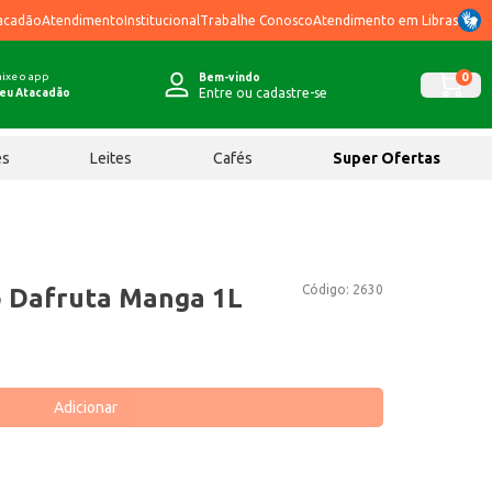
acadão
Atendimento
Institucional
Trabalhe Conosco
Atendimento em Libras
ixe o app
0
Bem-vindo
Entre ou cadastre-se
eu Atacadão
ês
Leites
Cafés
Super Ofertas
Código:
2630
o Dafruta Manga 1L
Adicionar