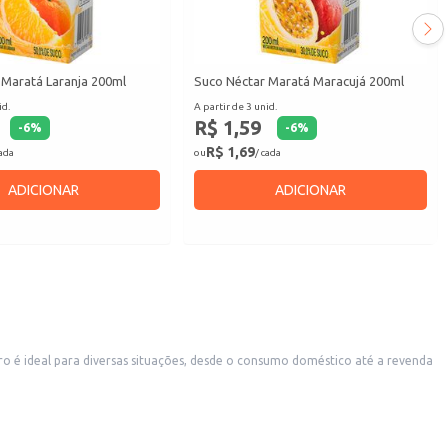
 Maratá Laranja 200ml
Suco Néctar Maratá Maracujá 200ml
id.
A partir de 3 unid.
R$ 1,59
-
6
%
-
6
%
R$ 1,69
cada
ou
/ cada
ADICIONAR
ADICIONAR
namento.