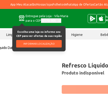
App Meu Atacadão
Nossas lojas
Folhetos
WhatsApp de Ofertas
Cartão At
Entregue pela Loja - Vila Maria
Ba
para o CEP
02170-901
M
Escolha uma loja ou informe seu
Limpeza
Chocolates
Higiene
Beb
CEP para ver ofertas da sua região
INFORMAR LOCALIZAÇÃO
quido Dafruta Manga 1L
Refresco Líquid
Produto indisponível