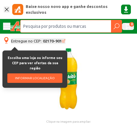
Baixe nosso novo app e ganhe descontos
exclusivos
0
Entregue no CEP:
02170-901
Escolha uma loja ou informe seu
CEP para ver ofertas da sua
região
INFORMAR LOCALIZAÇÃO
Clique na imagem para ampliar.