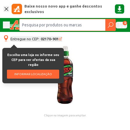
Baixe nosso novo app e ganhe descontos
exclusivos
0
Entregue no CEP:
02170-901
Escolha uma loja ou informe seu
CEP para ver ofertas da sua
região
INFORMAR LOCALIZAÇÃO
Clique na imagem para ampliar.