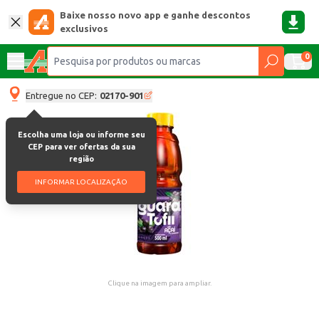
Baixe nosso novo app e ganhe descontos
exclusivos
0
Entregue no CEP:
02170-901
Escolha uma loja ou informe seu
CEP para ver ofertas da sua
região
INFORMAR LOCALIZAÇÃO
Clique na imagem para ampliar.