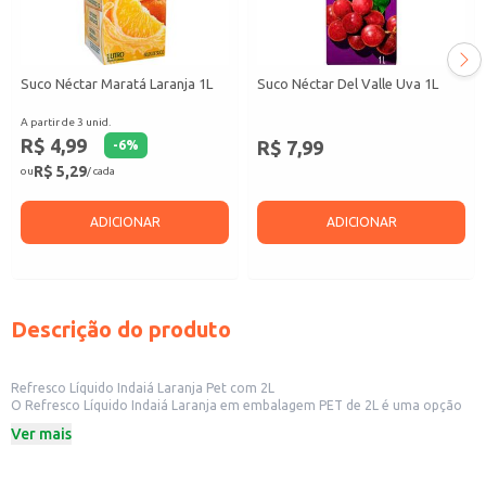
Suco Néctar Maratá Laranja 1L
Suco Néctar Del Valle Uva 1L
A partir de 3 unid.
R$ 4,99
R$ 7,99
-
6
%
R$ 5,29
ou
/ cada
ADICIONAR
ADICIONAR
Descrição do produto
Refresco Líquido Indaiá Laranja Pet com 2L
O Refresco Líquido Indaiá Laranja em embalagem PET de 2L é uma opção
prática e econômica para diversas ocasiões. Sua fórmula proporciona um
Ver mais
sabor refrescante de laranja, ideal para consumo individual ou para
preparo de grandes quantidades. A embalagem PET é fácil de manusear e
armazenar, tornando-o uma escolha conveniente para estabelecimentos