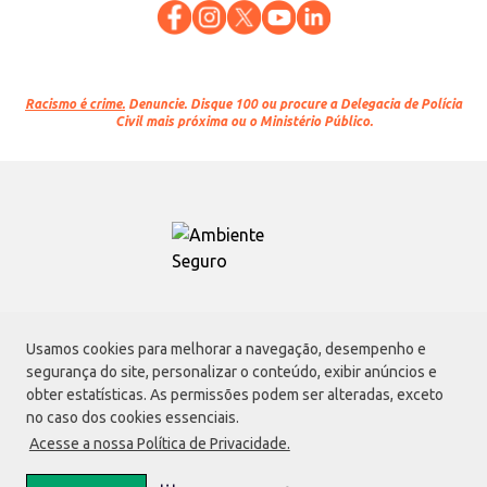
Racismo é crime.
Denuncie. Disque 100 ou procure a Delegacia de Polícia
Civil mais próxima ou o Ministério Público.
Atacadão S.A.
Usamos cookies para melhorar a navegação, desempenho e
Avenida Morvan Dias de Figueiredo, 6169, Vila Maria, São Paulo - SP | CEP
segurança do site, personalizar o conteúdo, exibir anúncios e
02170-901 | CNPJ: 75.315.333/0001-09
obter estatísticas. As permissões podem ser alteradas, exceto
Envio de documentos administrativos e jurídicos:
no caso dos cookies essenciais.
Avenida Morvan Dias de Figueiredo, 6169, Vila Maria, São Paulo - SP | CEP
Acesse a nossa Política de Privacidade.
02170-901
faleconosco@atacadao.com.br