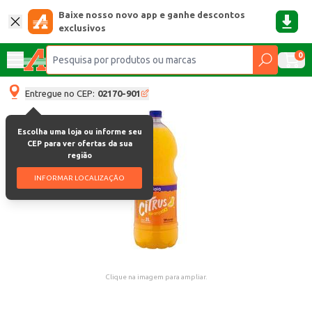
Baixe nosso novo app e ganhe descontos
exclusivos
0
Entregue no CEP:
02170-901
Escolha uma loja ou informe seu
CEP para ver ofertas da sua
região
INFORMAR LOCALIZAÇÃO
Clique na imagem para ampliar.