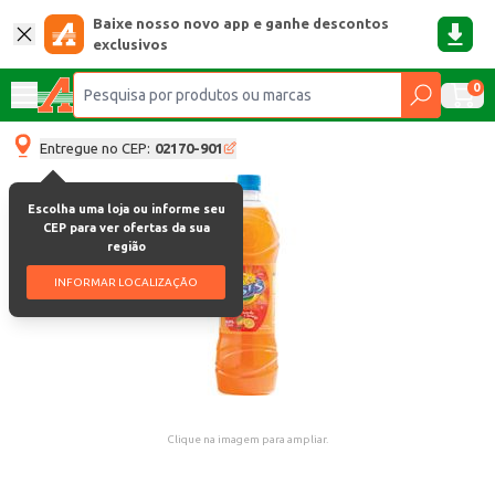
Baixe nosso novo app e ganhe descontos
exclusivos
0
Entregue no CEP:
02170-901
Escolha uma loja ou informe seu
CEP para ver ofertas da sua
região
INFORMAR LOCALIZAÇÃO
Clique na imagem para ampliar.