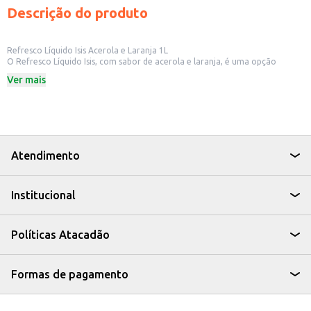
Descrição do produto
Refresco Líquido Isis Acerola e Laranja 1L
O Refresco Líquido Isis, com sabor de acerola e laranja, é uma opção
refrescante e saborosa para diversos momentos do seu dia. Em embalagem
Ver mais
de 1 litro, é ideal para ter em casa, para oferecer em lanchonetes,
restaurantes ou para revenda em pequenos comércios.
Dicas de Uso:
Sirva gelado para uma experiência mais refrescante.
Ideal para acompanhar refeições ou lanches.
Pode ser utilizado em receitas de drinks e coquetéis.
Perfeito para ter sempre à mão em casa ou no seu estabelecimento.
Atendimento
O Refresco Líquido Isis Acerola e Laranja é uma escolha prática e saborosa
para quem busca uma bebida refrescante com o gostinho da fruta.
Institucional
Políticas Atacadão
Formas de pagamento