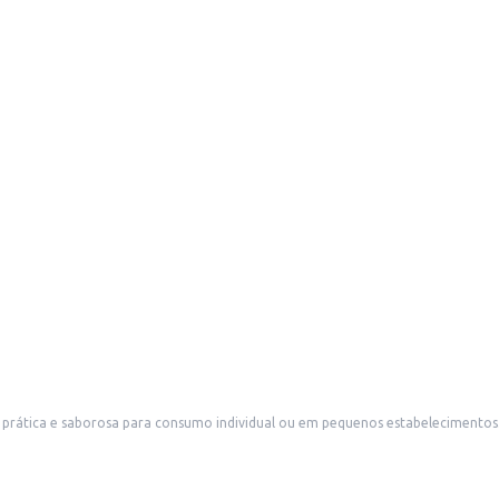
tica e saborosa para consumo individual ou em pequenos estabelecimentos. I
 fácil manuseio e armazenamento.