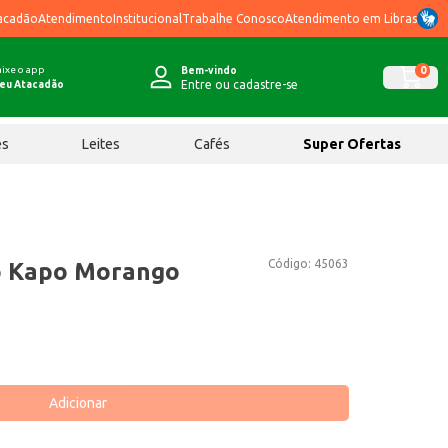
acadão
Atendimento
Institucional
Trabalhe Conosco
Atendimento em Libras
ixe o app
0
Bem-vindo
Entre ou cadastre-se
eu Atacadão
ês
Leites
Cafés
Super Ofertas
Código:
45063
do Kapo Morango
Adicionar