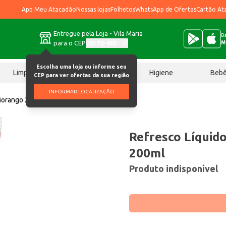
App Meu Atacadão
Nossas lojas
Folhetos
WhatsApp de Ofertas
Cartão At
Entregue pela Loja - Vila Maria
Ba
para o CEP
02170-901
M
Escolha uma loja ou informe seu
Limpeza
Chocolates
Higiene
Beb
CEP para ver ofertas da sua região
INFORMAR LOCALIZAÇÃO
Morango 200ml
Refresco Líqui
200ml
Produto indisponível