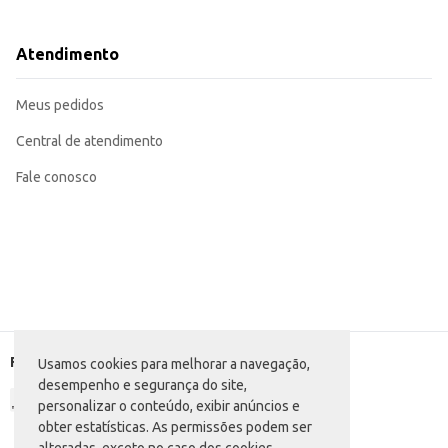
Prático para consumo individual.
Dicas de Uso:
Sirva gelado para melhor experiência.
Atendimento
Pode ser consumido puro ou diluído em água, de acordo com a preferência.
Ideal para complementar o cardápio de lanches e refeições.
O Refresco Líquido Kapo Morango oferece praticidade e sabor, sendo uma o
Meus pedidos
recursos.
Central de atendimento
Fale conosco
Formas de pagamento
Usamos cookies para melhorar a navegação,
desempenho e segurança do site,
personalizar o conteúdo, exibir anúncios e
obter estatísticas. As permissões podem ser