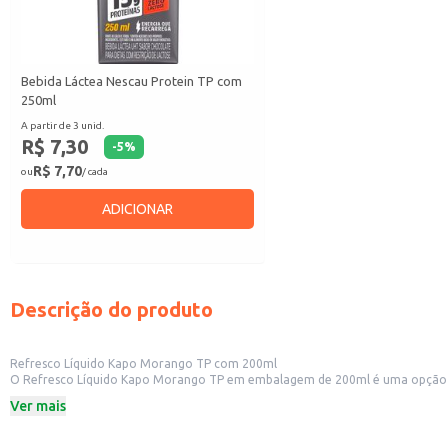
Bebida Láctea Nescau Protein TP com
250ml
A partir de 3 unid.
R$ 7,30
-
5
%
R$ 7,70
ou
/ cada
ADICIONAR
Descrição do produto
Refresco Líquido Kapo Morango TP com 200ml
O Refresco Líquido Kapo Morango TP em embalagem de 200ml é uma opção prá
comércios que oferecem bebidas aos seus clientes. Sua praticidade permite
Ver mais
Embalagem de 200ml.
Sabor morango.
Ideal para revenda em pequenos comércios.