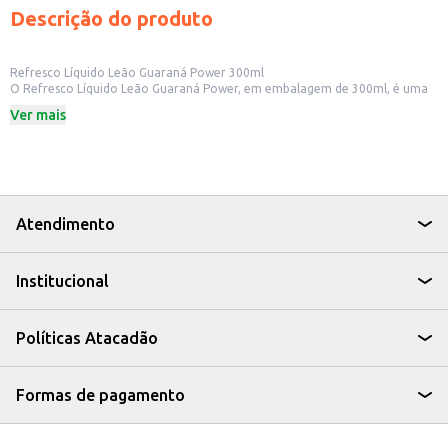
Descrição do produto
Refresco Líquido Leão Guaraná Power 300ml
O Refresco Líquido Leão Guaraná Power, em embalagem de 300ml, é uma
opção refrescante e saborosa para quem busca uma bebida com o sabor
Ver mais
do guaraná. Ideal para consumo individual, o produto é prático para levar e
consumir em diversos momentos do dia.
Dicas de Uso:
Perfeito para acompanhar refeições em lanchonetes e restaurantes.
Uma boa opção para oferecer em eventos e festas.
Ideal para revenda em mercados, padarias e pequenos comércios.
Pode ser consumido gelado para uma experiência ainda mais refrescante.
Atendimento
O Refresco Líquido Leão Guaraná Power é uma escolha prática e saborosa
para quem busca uma bebida refrescante com o sabor do guaraná, seja
para consumo próprio ou para oferecer aos seus clientes.
Institucional
Políticas Atacadão
Formas de pagamento