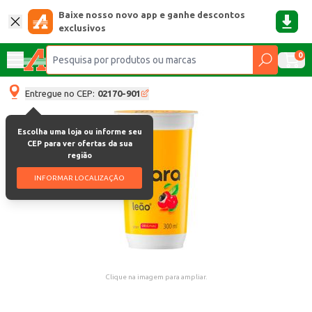
Baixe nosso novo app e ganhe descontos
exclusivos
0
Entregue no CEP:
02170-901
Escolha uma loja ou informe seu
CEP para ver ofertas da sua
região
INFORMAR LOCALIZAÇÃO
Clique na imagem para ampliar.