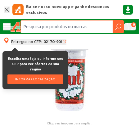
Baixe nosso novo app e ganhe descontos
exclusivos
0
Entregue no CEP:
02170-901
Escolha uma loja ou informe seu
CEP para ver ofertas da sua
região
INFORMAR LOCALIZAÇÃO
Clique na imagem para ampliar.