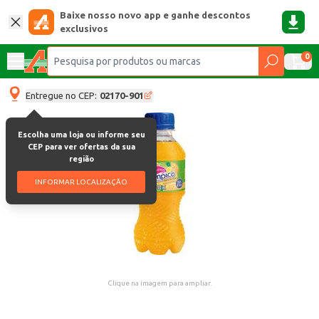
Baixe nosso novo app e ganhe descontos
exclusivos
0
Entregue no CEP:
02170-901
Escolha uma loja ou informe seu
CEP para ver ofertas da sua
região
INFORMAR LOCALIZAÇÃO
Clique na imagem para ampliar.