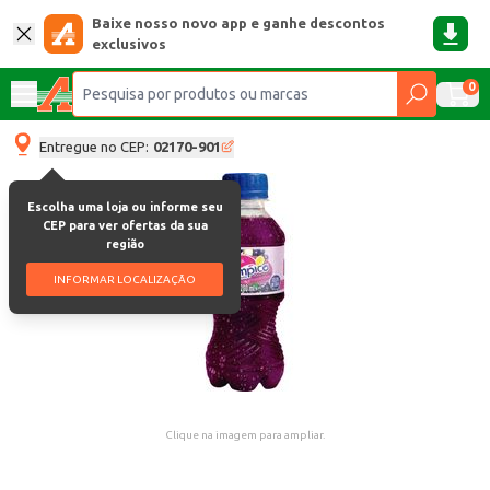
Baixe nosso novo app e ganhe descontos
exclusivos
0
Entregue no CEP:
02170-901
Escolha uma loja ou informe seu
CEP para ver ofertas da sua
região
INFORMAR LOCALIZAÇÃO
Clique na imagem para ampliar.