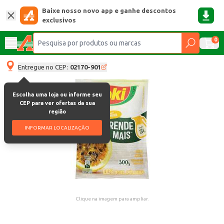
Baixe nosso novo app e ganhe descontos
exclusivos
0
Entregue no CEP:
02170-901
Escolha uma loja ou informe seu
CEP para ver ofertas da sua
região
INFORMAR LOCALIZAÇÃO
Clique na imagem para ampliar.