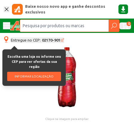
Baixe nosso novo app e ganhe descontos
exclusivos
0
Entregue no CEP:
02170-901
Escolha uma loja ou informe seu
CEP para ver ofertas da sua
região
INFORMAR LOCALIZAÇÃO
Clique na imagem para ampliar.