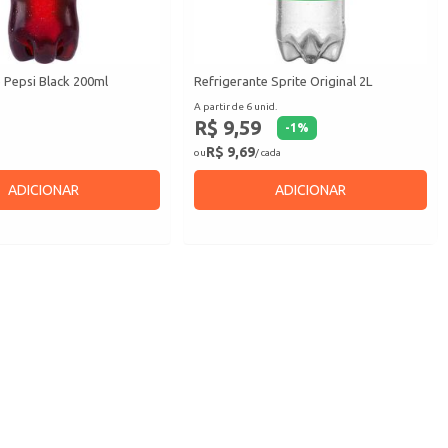
 Pepsi Black 200ml
Refrigerante Sprite Original 2L
A partir de 6 unid.
R$ 9,59
-
1
%
R$ 9,69
ou
/ cada
ADICIONAR
ADICIONAR