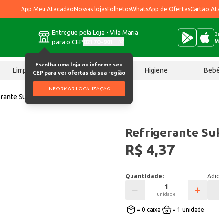
App Meu Atacadão
Nossas lojas
Folhetos
WhatsApp de Ofertas
Cartão At
Entregue pela Loja - Vila Maria
Ba
para o CEP
02170-901
M
Escolha uma loja ou informe seu
Limpeza
Chocolates
Higiene
Beb
CEP para ver ofertas da sua região
INFORMAR LOCALIZAÇÃO
erante Sukita Uva 2L
Refrigerante Su
R$ 4,37
Quantidade:
Adic
unidade
= 0 caixa
= 1 unidade