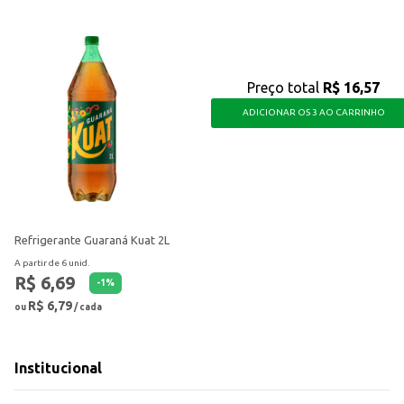
Preço total
R$ 16,57
ADICIONAR OS 3 AO CARRINHO
Refrigerante Guaraná Kuat 2L
A partir de 6 unid.
R$ 6,69
-
1
%
R$ 6,79
ou
/ cada
Institucional