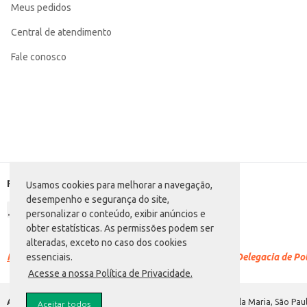
Meus pedidos
Central de atendimento
Fale conosco
Formas de pagamento
Usamos cookies para melhorar a navegação,
desempenho e segurança do site,
personalizar o conteúdo, exibir anúncios e
obter estatísticas. As permissões podem ser
alteradas, exceto no caso dos cookies
Racismo é crime.
Denuncie. Disque 100 ou procure a Delegacia de Polí
essenciais.
Acesse a nossa Política de Privacidade.
Atacadão S.A.
Avenida Morvan Dias de Figueiredo, 6169, Vila Maria, São Paul
Aceitar todos