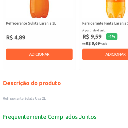
Refrigerante Sukita Laranja 2L
Refrigerante Fanta Laranja 
A partir de 6 unid.
R$ 9,59
R$ 4,89
-
1
%
R$ 9,69
ou
/ cada
ADICIONAR
ADICIONAR
Descrição do produto
Refrigerante Sukita Uva 2L
Frequentemente Comprados Juntos