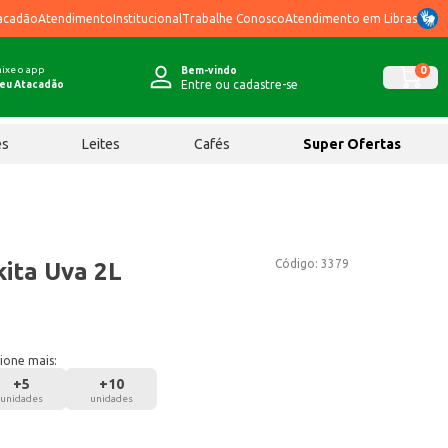
acadão
Atendimento
Institucional
Trabalhe Conosco
Atendimento em Libras
ixe o app
0
Bem-vindo
Entre ou cadastre-se
eu Atacadão
ês
Leites
Cafés
Super Ofertas
Código:
3379
kita Uva 2L
ione mais:
+
5
+
10
unidades
unidades