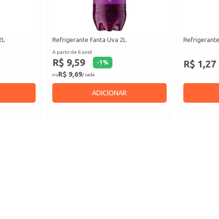
2L
Refrigerante Fanta Uva 2L
Refrigerante
A partir de 6 unid.
R$ 9,59
R$ 1,27
-
1
%
R$ 9,69
ou
/ cada
ADICIONAR