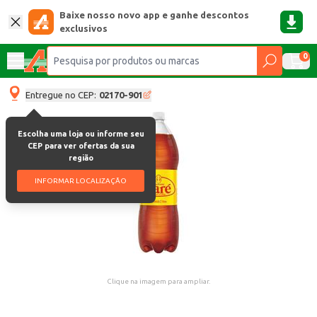
Baixe nosso novo app e ganhe descontos
exclusivos
0
Entregue no CEP:
02170-901
Escolha uma loja ou informe seu
CEP para ver ofertas da sua
região
INFORMAR LOCALIZAÇÃO
Clique na imagem para ampliar.