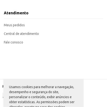
Dicas de Uso:
Sirva gelado para uma experiência ainda mais refrescante.
Utilize em máquinas de refrigerante ou diretamente em copos e garrafas.
Atendimento
Ideal para acompanhar lanches, refeições e momentos de lazer.
O Refrigerante Bizu Cola Pet com 2L oferece praticidade e um sabor agradá
atendendo às demandas de diversos tipos de consumidores.
Meus pedidos
Central de atendimento
Fale conosco
Formas de pagamento
Usamos cookies para melhorar a navegação,
desempenho e segurança do site,
personalizar o conteúdo, exibir anúncios e
obter estatísticas. As permissões podem ser