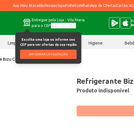
App Meu Atacadão
Nossas lojas
Folhetos
WhatsApp de Ofertas
Cartão At
Entregue pela Loja - Vila Maria
Ba
para o CEP
02170-901
M
Escolha uma loja ou informe seu
Limpeza
Chocolates
Higiene
Beb
CEP para ver ofertas da sua região
INFORMAR LOCALIZAÇÃO
e Bizu Cola 2L
Refrigerante Biz
Produto indisponível