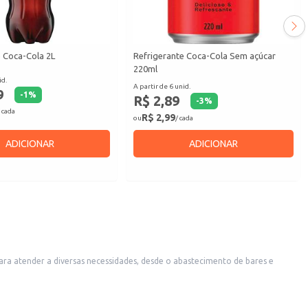
e Coca-Cola 2L
Refrigerante Coca-Cola Sem açúcar
220ml
id.
A partir de 6 unid.
9
-
1
%
R$ 2,89
-
3
%
 cada
R$ 2,99
ou
/ cada
ADICIONAR
ADICIONAR
ra atender a diversas necessidades, desde o abastecimento de bares e