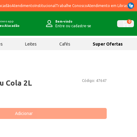
acadão
Atendimento
Institucional
Trabalhe Conosco
Atendimento em Libras
ixe o app
0
Bem-vindo
Entre ou cadastre-se
eu Atacadão
ês
Leites
Cafés
Super Ofertas
Código:
47647
u Cola 2L
Adicionar