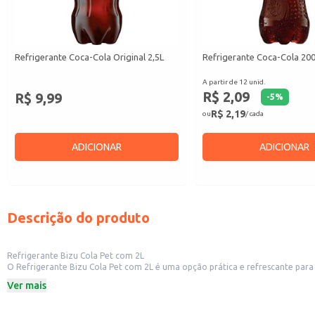
Refrigerante Coca-Cola Original 2,5L
Refrigerante Coca-Cola 20
A partir de 12 unid.
R$ 2,09
R$ 9,99
-
5
%
R$ 2,19
ou
/ cada
ADICIONAR
ADICIONAR
Descrição do produto
Refrigerante Bizu Cola Pet com 2L
O Refrigerante Bizu Cola Pet com 2L é uma opção prática e refrescante para
restaurantes até o consumo familiar.
Ver mais
Embalagem prática e fácil de manusear.
Formato ideal para revenda em pequenos comércios.
Opção conveniente para consumo em casa ou em estabelecimentos comercia