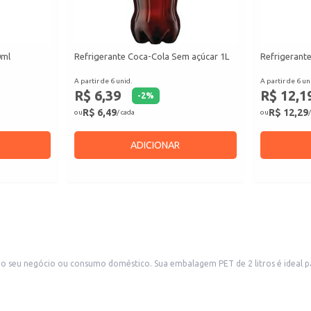
0ml
Refrigerante Coca-Cola Sem açúcar 1L
Refrigerant
A partir de 6 unid.
A partir de 6 un
R$ 6,39
R$ 12,1
-
2
%
R$ 6,49
R$ 12,29
ou
/ cada
ou
/
ADICIONAR
 o seu negócio ou consumo doméstico. Sua embalagem PET de 2 litros é ideal pa
is.