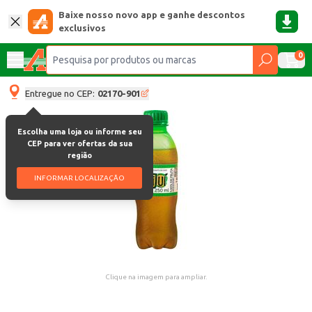
Baixe nosso novo app e ganhe descontos
exclusivos
0
Entregue no CEP:
02170-901
Escolha uma loja ou informe seu
CEP para ver ofertas da sua
região
INFORMAR LOCALIZAÇÃO
Clique na imagem para ampliar.