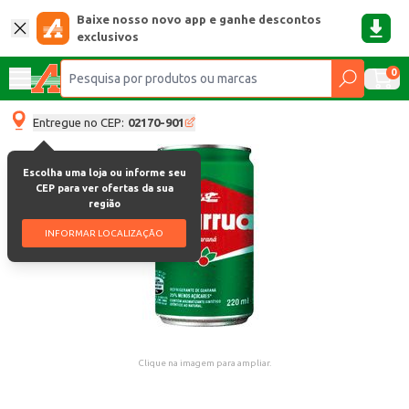
Baixe nosso novo app e ganhe descontos
exclusivos
0
Entregue no CEP:
02170-901
Escolha uma loja ou informe seu
CEP para ver ofertas da sua
região
INFORMAR LOCALIZAÇÃO
Clique na imagem para ampliar.