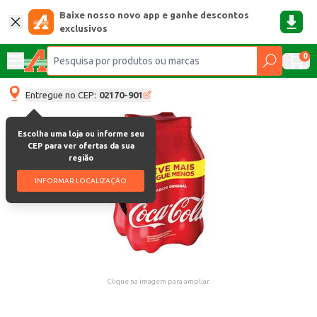
Baixe nosso novo app e ganhe descontos
exclusivos
0
Entregue no CEP:
02170-901
Escolha uma loja ou informe seu
CEP para ver ofertas da sua
região
INFORMAR LOCALIZAÇÃO
Clique na imagem para ampliar.