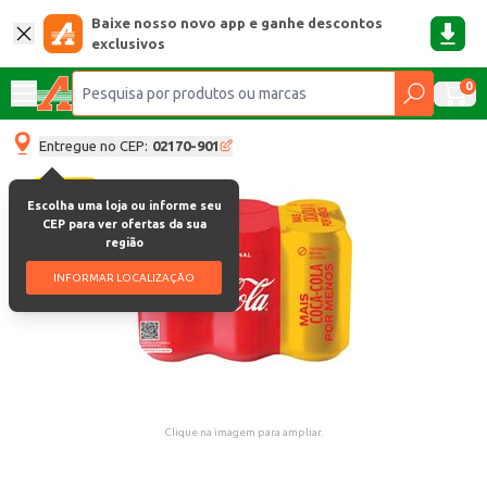
Baixe nosso novo app e ganhe descontos
exclusivos
0
Entregue no CEP:
02170-901
Escolha uma loja ou informe seu
CEP para ver ofertas da sua
região
INFORMAR LOCALIZAÇÃO
Clique na imagem para ampliar.