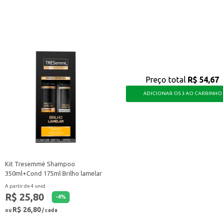
 saborosa para diversos momentos, atendendo às preferências de diferentes 
Preço total
R$ 54,67
ADICIONAR OS 3 AO CARRINHO
Kit Tresemmé Shampoo
350ml+Cond 175ml Brilho lamelar
A partir de 4 unid.
R$ 25,80
-
4
%
R$ 26,80
ou
/ cada