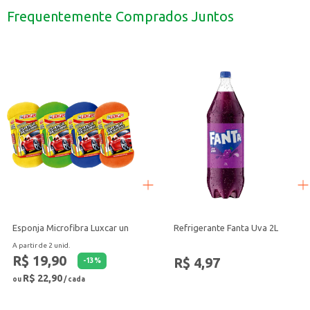
A combinação de Coca-Cola e Fanta Laranja oferece uma opção refrescante e
Frequentemente Comprados Juntos
Esponja Microfibra Luxcar un
Refrigerante Fanta Uva 2L
A partir de 2 unid.
R$ 19,90
R$ 4,97
-
13
%
R$ 22,90
ou
/ cada