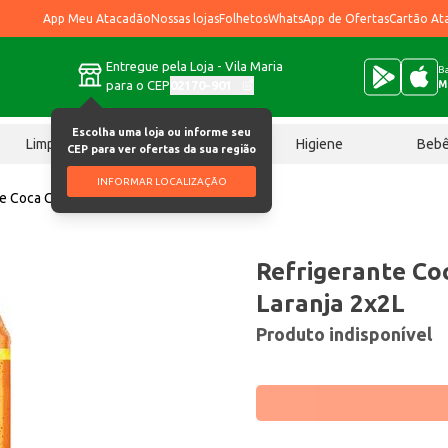
App Meu Atacadão
Nossas lojas
Folhetos
WhatsApp de Ofertas
Cartão At
Entregue pela Loja - Vila Maria
Ba
para o CEP
02170-901
M
Escolha uma loja ou informe seu
Limpeza
Chocolates
Higiene
Beb
CEP para ver ofertas da sua região
INFORMAR LOCALIZAÇÃO
e Coca Cola e Fanta Laranja 2x2L
Refrigerante Co
Laranja 2x2L
Produto indisponível