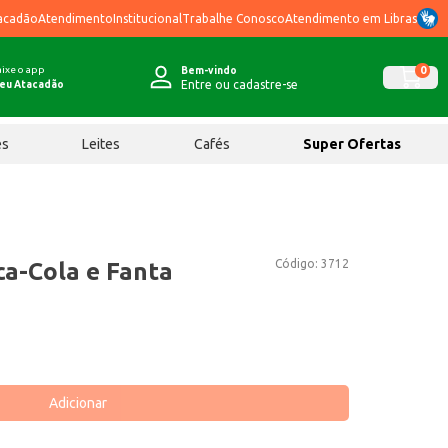
acadão
Atendimento
Institucional
Trabalhe Conosco
Atendimento em Libras
ixe o app
0
Bem-vindo
Entre ou cadastre-se
eu Atacadão
ês
Leites
Cafés
Super Ofertas
Código:
3712
ca-Cola e Fanta
Adicionar