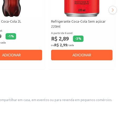
e Coca-Cola 2L
Refrigerante Coca-Cola Sem açúcar
220ml
id.
A partir de 6 unid.
9
-
1
%
R$ 2,89
-
3
%
 cada
R$ 2,99
ou
/ cada
ADICIONAR
ADICIONAR
ra compartilhar em casa, em eventos ou para revenda em pequenos comércios.