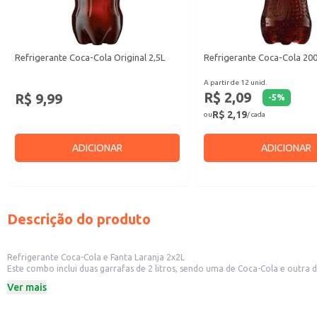
Refrigerante Coca-Cola Original 2,5L
Refrigerante Coca-Cola 20
A partir de 12 unid.
R$ 2,09
R$ 9,99
-
5
%
R$ 2,19
ou
/ cada
ADICIONAR
ADICIONAR
Descrição do produto
Refrigerante Coca-Cola e Fanta Laranja 2x2L
Este combo inclui duas garrafas de 2 litros, sendo uma de Coca-Cola e outra
Dicas de Uso:
Ver mais
Ideal para acompanhar refeições em família ou com amigos.
Perfeito para festas e confraternizações.
Uma boa opção para ter sempre à mão em mercados, lanchonetes e estabele