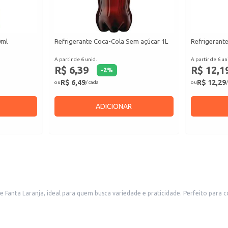
0ml
Refrigerante Coca-Cola Sem açúcar 1L
Refrigerant
A partir de 6 unid.
A partir de 6 un
R$ 6,39
R$ 12,1
-
2
%
R$ 6,49
R$ 12,29
ou
/ cada
ou
/
ADICIONAR
 de Fanta Laranja, ideal para quem busca variedade e praticidade. Perfeito pa
cimentos comerciais.