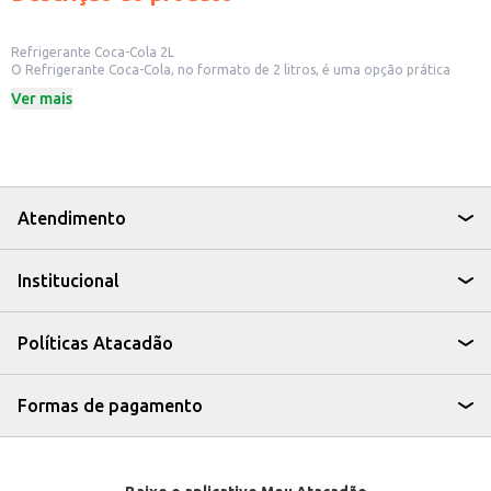
Refrigerante Coca-Cola 2L
O Refrigerante Coca-Cola, no formato de 2 litros, é uma opção prática
para quem busca a combinação do sabor clássico e refrescante da Coca-
Ver mais
Cola em embalagens maiores. Ideal para compartilhar em diversas
ocasiões, desde refeições em família até eventos e celebrações.
Dicas de Uso:
Perfeito para acompanhar lanches e refeições em casa.
Ideal para eventos e confraternizações, oferecendo uma opção
refrescante para todos.
Uma boa escolha para estabelecimentos comerciais como restaurantes e
Atendimento
lanchonetes.
Com o Refrigerante Coca-Cola 2L, você tem a praticidade de uma
embalagem maior sem abrir mão do sabor que conquistou gerações.
Institucional
Políticas Atacadão
Formas de pagamento