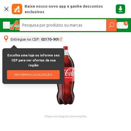
Baixe nosso novo app e ganhe descontos
exclusivos
0
Entregue no CEP:
02170-901
Escolha uma loja ou informe seu
CEP para ver ofertas da sua
região
INFORMAR LOCALIZAÇÃO
Clique na imagem para ampliar.