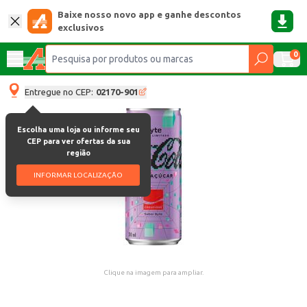
Baixe nosso novo app e ganhe descontos
exclusivos
0
Entregue no CEP:
02170-901
Escolha uma loja ou informe seu
CEP para ver ofertas da sua
região
INFORMAR LOCALIZAÇÃO
Clique na imagem para ampliar.