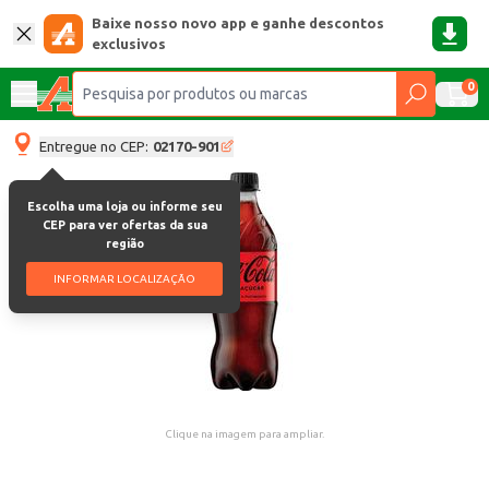
Baixe nosso novo app e ganhe descontos
exclusivos
0
Entregue no CEP:
02170-901
Escolha uma loja ou informe seu
CEP para ver ofertas da sua
região
INFORMAR LOCALIZAÇÃO
Clique na imagem para ampliar.