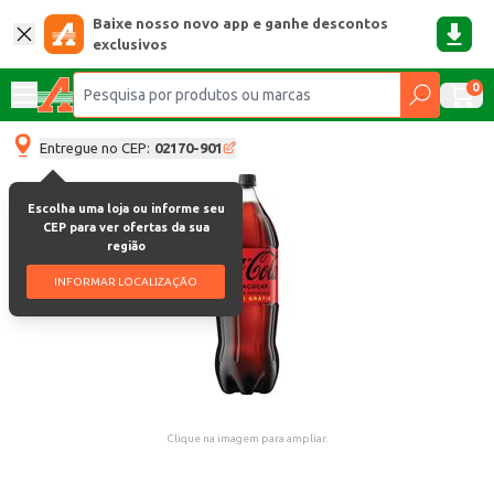
Baixe nosso novo app e ganhe descontos
exclusivos
0
Entregue no CEP:
02170-901
Escolha uma loja ou informe seu
CEP para ver ofertas da sua
região
INFORMAR LOCALIZAÇÃO
Clique na imagem para ampliar.