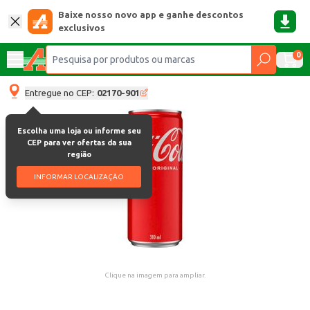
Baixe nosso novo app e ganhe descontos
exclusivos
0
Entregue no CEP:
02170-901
Escolha uma loja ou informe seu
CEP para ver ofertas da sua
região
INFORMAR LOCALIZAÇÃO
Clique na imagem para ampliar.