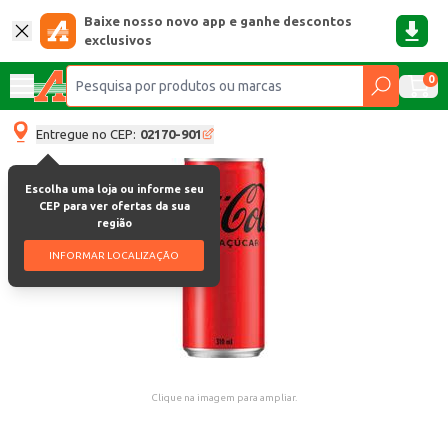
Baixe nosso novo app e ganhe descontos
exclusivos
0
Entregue no CEP:
02170-901
Escolha uma loja ou informe seu
CEP para ver ofertas da sua
região
INFORMAR LOCALIZAÇÃO
Clique na imagem para ampliar.