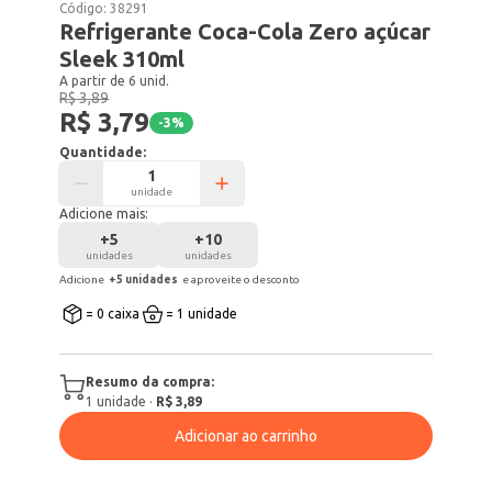
Código:
38291
Refrigerante Coca-Cola Zero açúcar
Sleek 310ml
A partir de 6 unid.
R$ 3,89
R$ 3,79
-
3
%
Quantidade:
unidade
Adicione mais:
+
5
+
10
unidades
unidades
Adicione
+
5
unidade
s
e aproveite o desconto
= 0 caixa
= 1 unidade
Resumo da compra:
1
unidade
·
R$ 3,89
Adicionar ao carrinho