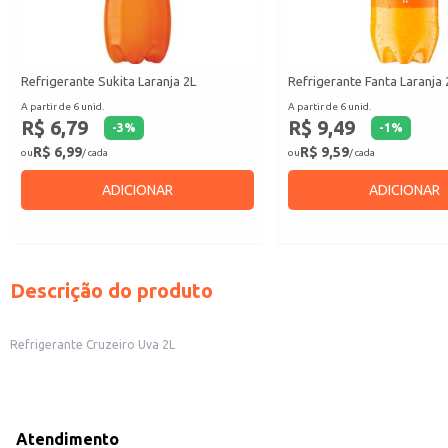
Refrigerante Sukita Laranja 2L
Refrigerante Fanta Laranja 
A partir de 6 unid.
A partir de 6 unid.
R$ 6,79
R$ 9,49
-
3
%
-
1
%
R$ 6,99
R$ 9,59
ou
/ cada
ou
/ cada
ADICIONAR
ADICIONAR
Descrição do produto
Refrigerante Cruzeiro Uva 2L
Atendimento