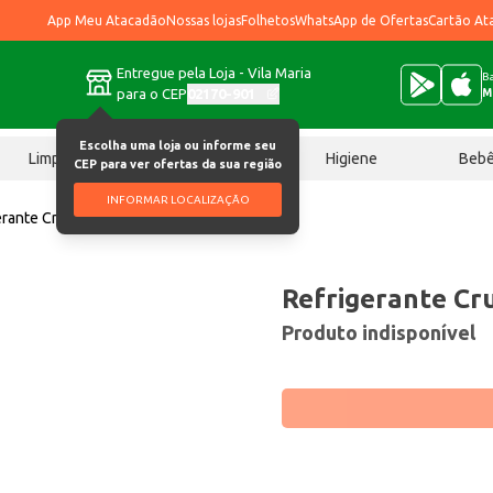
App Meu Atacadão
Nossas lojas
Folhetos
WhatsApp de Ofertas
Cartão At
Entregue pela Loja - Vila Maria
Ba
para o CEP
02170-901
M
Escolha uma loja ou informe seu
Limpeza
Chocolates
Higiene
Beb
CEP para ver ofertas da sua região
INFORMAR LOCALIZAÇÃO
erante Cruzeiro Uva 2L
Refrigerante Cr
Produto indisponível