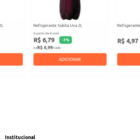
2L
Refrigerante Sukita Uva 2L
Refrigerante
A partir de 6 unid.
R$ 6,79
R$ 4,97
-
3
%
R$ 6,99
ou
/ cada
ADICIONAR
Institucional