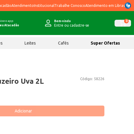
acadão
Atendimento
Institucional
Trabalhe Conosco
Atendimento em Libras
ixe o app
0
Bem-vindo
Entre ou cadastre-se
eu Atacadão
ês
Leites
Cafés
Super Ofertas
Código:
58226
uzeiro Uva 2L
Adicionar