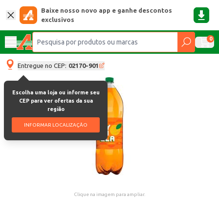
Baixe nosso novo app e ganhe descontos
exclusivos
0
Entregue no CEP:
02170-901
Escolha uma loja ou informe seu
CEP para ver ofertas da sua
região
INFORMAR LOCALIZAÇÃO
Clique na imagem para ampliar.