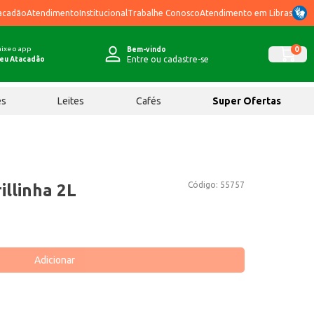
acadão
Atendimento
Institucional
Trabalhe Conosco
Atendimento em Libras
ixe o app
0
Bem-vindo
Entre ou cadastre-se
eu Atacadão
ês
Leites
Cafés
Super Ofertas
Código:
55757
illinha 2L
Adicionar