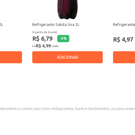
2L
Refrigerante Sukita Uva 2L
Refrigerante
A partir de 6 unid.
R$ 6,79
R$ 4,97
-
3
%
R$ 6,99
ou
/ cada
ADICIONAR
belecimentos comerciais como restaurantes, bares e lanchonetes, ou para rev