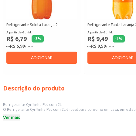
Refrigerante Sukita Laranja 2L
Refrigerante Fanta Laranja 
A partir de 6 unid.
A partir de 6 unid.
R$ 6,79
R$ 9,49
-
3
%
-
1
%
R$ 6,99
R$ 9,59
ou
/ cada
ou
/ cada
ADICIONAR
ADICIONAR
Descrição do produto
Refrigerante Cyrillinha Pet com 2L
O Refrigerante Cyrillinha Pet com 2L é ideal para consumo em casa, em esta
oferece praticidade e economia.
Ver mais
Marca: Cyrilla
Volume: 2 Litros
Embalagem: PET
Dicas de Uso: