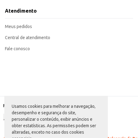
Sirva gelado para realçar o sabor.
Ideal para acompanhar refeições e lanches.
Atendimento
Perfeito para festas e eventos.
Pode ser armazenado em geladeira após aberto.
O Refrigerante Cyrillinha Pet com 2L oferece praticidade e um sabor refresc
Meus pedidos
Central de atendimento
Fale conosco
Formas de pagamento
Usamos cookies para melhorar a navegação,
desempenho e segurança do site,
personalizar o conteúdo, exibir anúncios e
obter estatísticas. As permissões podem ser
alteradas, exceto no caso dos cookies