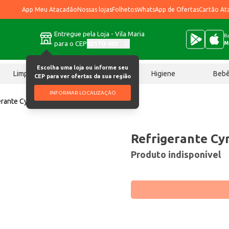
App Meu Atacadão
Nossas lojas
Folhetos
WhatsApp de Ofertas
Cartão At
Entregue pela Loja - Vila Maria
Ba
para o CEP
02170-901
M
Escolha uma loja ou informe seu
Limpeza
Chocolates
Higiene
Beb
CEP para ver ofertas da sua região
INFORMAR LOCALIZAÇÃO
rante Cyrillinha 2L
Refrigerante Cyr
Produto indisponível