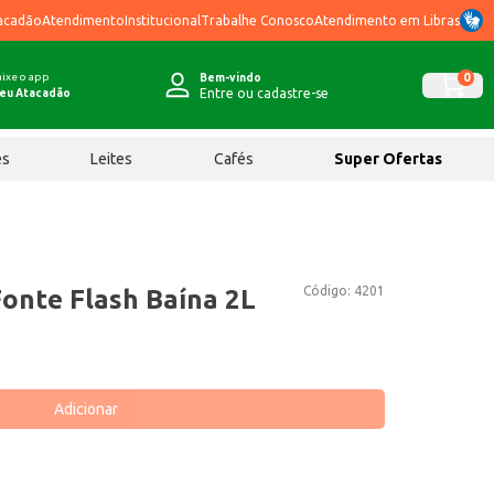
acadão
Atendimento
Institucional
Trabalhe Conosco
Atendimento em Libras
ixe o app
0
Bem-vindo
Entre ou cadastre-se
eu Atacadão
ês
Leites
Cafés
Super Ofertas
Código:
4201
Fonte Flash Baína 2L
Adicionar