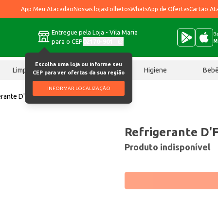
App Meu Atacadão
Nossas lojas
Folhetos
WhatsApp de Ofertas
Cartão At
Entregue pela Loja - Vila Maria
Ba
para o CEP
02170-901
M
Escolha uma loja ou informe seu
Limpeza
Chocolates
Higiene
Beb
CEP para ver ofertas da sua região
INFORMAR LOCALIZAÇÃO
erante D'Fonte Flash Baína 2L
Refrigerante D'
Produto indisponível