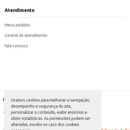
Adequado para consumo em casa, em eventos ou reuniões.
O Refrigerante D'Fonte Flash Baína oferece um sabor refrescante e um bom c
Atendimento
Marca: D'Fonte
Departamento: Bebidas
Categoria: Refrigerante de sabor
Meus pedidos
Conteúdo: 2L
EAN: 7897237701113
Central de atendimento
Fale conosco
Formas de pagamento
Usamos cookies para melhorar a navegação,
desempenho e segurança do site,
personalizar o conteúdo, exibir anúncios e
obter estatísticas. As permissões podem ser
alteradas, exceto no caso dos cookies