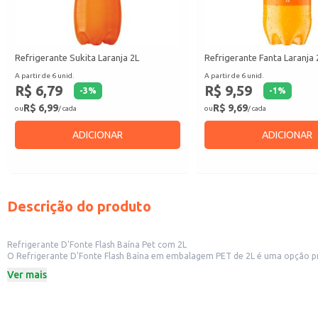
Refrigerante Sukita Laranja 2L
Refrigerante Fanta Laranja 
A partir de 6 unid.
A partir de 6 unid.
R$ 6,79
R$ 9,59
-
3
%
-
1
%
R$ 6,99
R$ 9,69
ou
/ cada
ou
/ cada
ADICIONAR
ADICIONAR
Descrição do produto
Refrigerante D'Fonte Flash Baína Pet com 2L
O Refrigerante D'Fonte Flash Baína em embalagem PET de 2L é uma opção prática e econômica para diversos estabelecimentos. Sua e
como mercearias, conveniências e restaurantes, além de ser uma boa escolha
Ver mais
Dicas de uso:
Sirva gelado para realçar o sabor.
Ideal para complementar cardápios de lanchonetes e restaurantes.
Excelente opção para revenda em estabelecimentos comerciais.