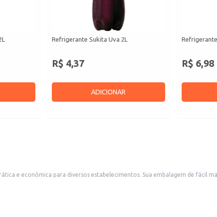
2L
Refrigerante Sukita Uva 2L
Refrigerante
R$ 4,37
R$ 6,98
ADICIONAR
mbalagem de fácil manuseio e armazenamento é ideal para revenda em pequenos comércios,
 para uso em eventos e festas.