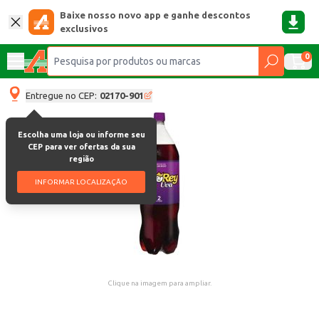
Baixe nosso novo app e ganhe descontos
exclusivos
0
Entregue no CEP:
02170-901
Escolha uma loja ou informe seu
CEP para ver ofertas da sua
região
INFORMAR LOCALIZAÇÃO
Clique na imagem para ampliar.