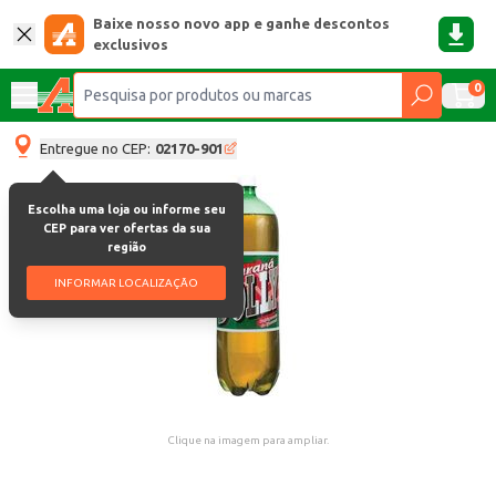
Baixe nosso novo app e ganhe descontos
exclusivos
0
Entregue no CEP:
02170-901
Escolha uma loja ou informe seu
CEP para ver ofertas da sua
região
INFORMAR LOCALIZAÇÃO
Clique na imagem para ampliar.