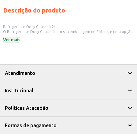
Descrição do produto
Refrigerante Dolly Guaraná 2L
O Refrigerante Dolly Guaraná, em sua embalagem de 2 litros, é uma opção
refrescante e saborosa para diversas ocasiões. Ideal para quem busca uma
Ver mais
bebida com o tradicional sabor do guaraná, o refrigerante é perfeito para
acompanhar refeições, lanches ou para ser consumido em momentos de
lazer.
Dicas de Uso:
Perfeito para consumo em casa, em eventos e festas.
Uma boa opção para revenda em pequenos comércios e estabelecimentos.
Ideal para acompanhar lanches e refeições em restaurantes e lanchonetes.
Atendimento
Com o Refrigerante Dolly Guaraná 2L, você oferece aos seus clientes uma
bebida saborosa e de fácil acesso, ideal para diversas ocasiões e que agrada
a todos os paladares.
Institucional
Políticas Atacadão
Formas de pagamento