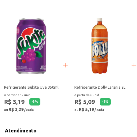
Refrigerante Sukita Uva 350ml
Refrigerante Dolly Laranja 2L
A partir de 12 unid.
A partir de 6 unid.
R$ 3,19
R$ 5,09
-
3
%
-
2
%
R$ 3,29
R$ 5,19
ou
/ cada
ou
/ cada
Atendimento