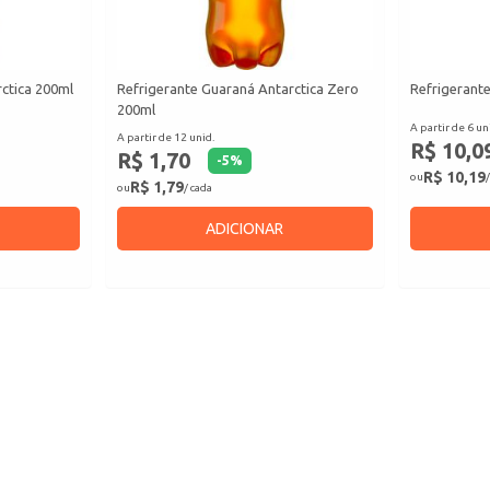
ctica 200ml
Refrigerante Guaraná Antarctica Zero
Refrigerante
200ml
A partir de 6 un
A partir de 12 unid.
R$ 10,0
R$ 1,70
-
5
%
R$ 10,19
ou
/
R$ 1,79
ou
/ cada
ADICIONAR