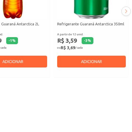
 Guaraná Antarctica 2L
Refrigerante Guaraná Antarctica 350ml
id.
A partir de 12 unid.
9
R$ 3,59
-
1
%
-
3
%
R$ 3,69
 cada
ou
/ cada
ADICIONAR
ADICIONAR