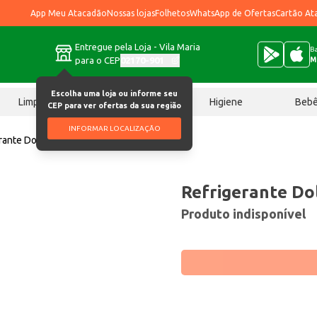
App Meu Atacadão
Nossas lojas
Folhetos
WhatsApp de Ofertas
Cartão At
Entregue pela Loja - Vila Maria
Ba
para o CEP
02170-901
M
Escolha uma loja ou informe seu
Limpeza
Chocolates
Higiene
Beb
CEP para ver ofertas da sua região
INFORMAR LOCALIZAÇÃO
rante Dolly Guaraná 350ml
Refrigerante Do
Produto indisponível