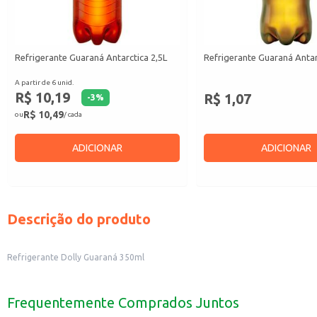
Refrigerante Guaraná Antarctica 2,5L
Refrigerante Guaraná Antar
A partir de 6 unid.
R$ 10,19
R$ 1,07
-
3
%
R$ 10,49
ou
/ cada
ADICIONAR
ADICIONAR
Descrição do produto
Refrigerante Dolly Guaraná 350ml
Frequentemente Comprados Juntos