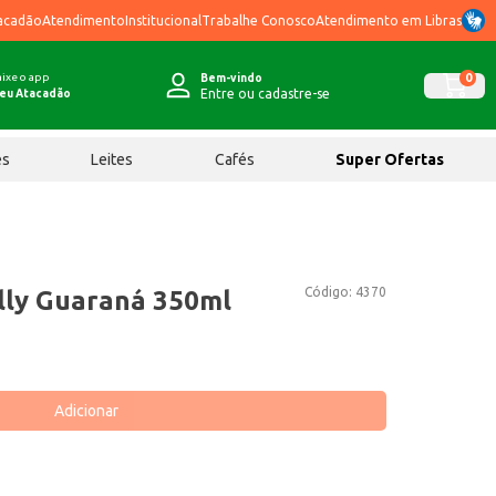
acadão
Atendimento
Institucional
Trabalhe Conosco
Atendimento em Libras
ixe o app
0
Bem-vindo
Entre ou cadastre-se
eu Atacadão
ês
Leites
Cafés
Super Ofertas
Código:
4370
lly Guaraná 350ml
Adicionar