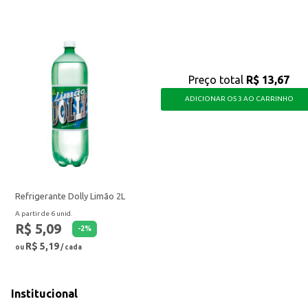
Preço total
R$ 13,67
ADICIONAR OS 3 AO CARRINHO
Refrigerante Dolly Limão 2L
A partir de 6 unid.
R$ 5,09
-
2
%
R$ 5,19
ou
/ cada
Institucional