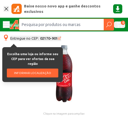
Baixe nosso novo app e ganhe descontos
exclusivos
0
Entregue no CEP:
02170-901
Escolha uma loja ou informe seu
CEP para ver ofertas da sua
região
INFORMAR LOCALIZAÇÃO
Clique na imagem para ampliar.