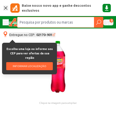
Baixe nosso novo app e ganhe descontos
exclusivos
0
Entregue no CEP:
02170-901
Escolha uma loja ou informe seu
CEP para ver ofertas da sua
região
INFORMAR LOCALIZAÇÃO
Clique na imagem para ampliar.