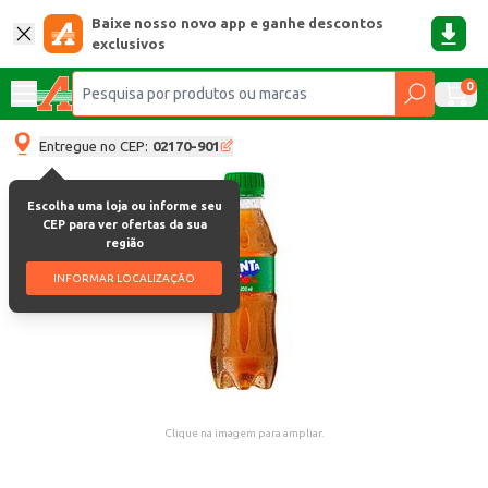
Baixe nosso novo app e ganhe descontos
exclusivos
0
Entregue no CEP:
02170-901
Escolha uma loja ou informe seu
CEP para ver ofertas da sua
região
INFORMAR LOCALIZAÇÃO
Clique na imagem para ampliar.