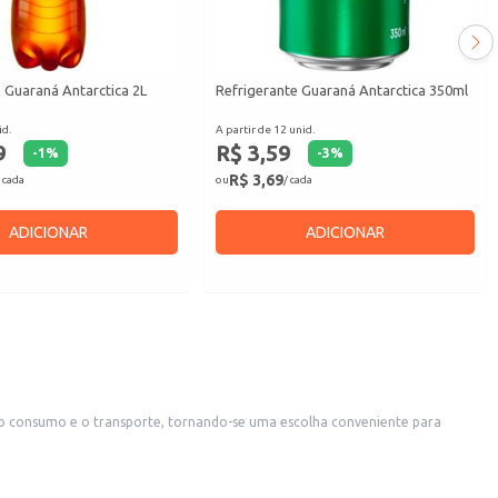
 Guaraná Antarctica 2L
Refrigerante Guaraná Antarctica 350ml
id.
A partir de 12 unid.
9
R$ 3,59
-
1
%
-
3
%
R$ 3,69
 cada
ou
/ cada
ADICIONAR
ADICIONAR