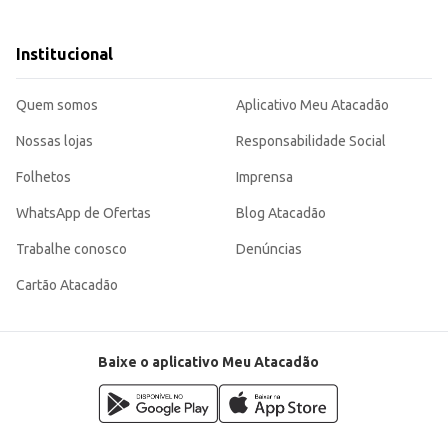
endo a diferentes preferências.
atividades ao ar livre.
Institucional
bor conhecido e apreciado pelo público, representando uma boa opção de com
Quem somos
Aplicativo Meu Atacadão
Nossas lojas
Responsabilidade Social
Folhetos
Imprensa
WhatsApp de Ofertas
Blog Atacadão
Trabalhe conosco
Denúncias
Cartão Atacadão
Baixe o aplicativo Meu Atacadão