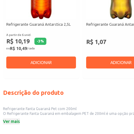
Refrigerante Guaraná Antarctica 2,5L
Refrigerante Guaraná Antar
A partir de 6 unid.
R$ 10,19
R$ 1,07
-
3
%
R$ 10,49
ou
/ cada
ADICIONAR
ADICIONAR
Descrição do produto
Refrigerante Fanta Guaraná Pet com 200ml
O Refrigerante Fanta Guaraná em embalagem PET de 200ml é uma opção prática e refrescante, ideal para diversos contextos. Sua porção 
estabelecimentos comerciais como lanchonetes, restaurantes e pequenas lojas de conveniência que buscam atende
Ver mais
individual.
Dicas de uso:
Ideal para revenda em pequenos comércios, oferecendo uma opção popular e