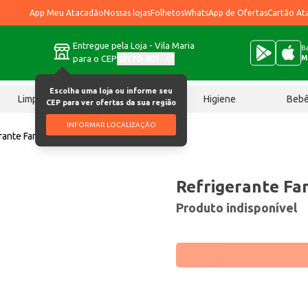
App Meu Atacadão
Nossas lojas
Folhetos
WhatsApp de Ofertas
Cartão At
Entregue pela Loja - Vila Maria
Ba
para o CEP
02170-901
M
Escolha uma loja ou informe seu
Limpeza
Chocolates
Higiene
Beb
CEP para ver ofertas da sua região
INFORMAR LOCALIZAÇÃO
rante Fanta Guaraná 200ml
Refrigerante Fa
Produto indisponível