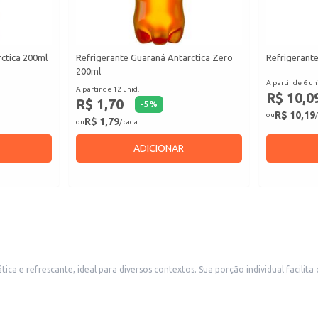
ctica 200ml
Refrigerante Guaraná Antarctica Zero
Refrigerante
200ml
A partir de 6 un
A partir de 12 unid.
R$ 10,0
R$ 1,70
-
5
%
R$ 10,19
ou
/
R$ 1,79
ou
/ cada
ADICIONAR
individual facilita o consumo e o transporte, tornando-se uma escolha conveniente para
r a demanda por bebidas refrescantes. Também é uma opção viável para uso doméstico, em eventos ou para consumo
 de fácil consumo.