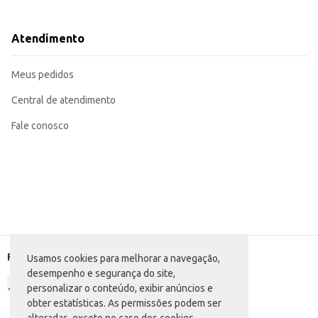
Perfeita para complementar o cardápio de lanchonetes e restaurantes, atend
Uma opção conveniente para consumo individual em casa, durante eventos ou 
Sua embalagem PET é prática para transporte e armazenamento.
Atendimento
O Refrigerante Fanta Guaraná em PET de 200ml oferece praticidade e um sa
individual facilita a gestão de estoque e reduz desperdícios.
Marca: Fanta
Meus pedidos
Departamento: Bebidas
Categoria: Refrigerante guaraná
Conteúdo: 200ml
Central de atendimento
EAN: 78937765
Fale conosco
Formas de pagamento
Usamos cookies para melhorar a navegação,
desempenho e segurança do site,
personalizar o conteúdo, exibir anúncios e
obter estatísticas. As permissões podem ser