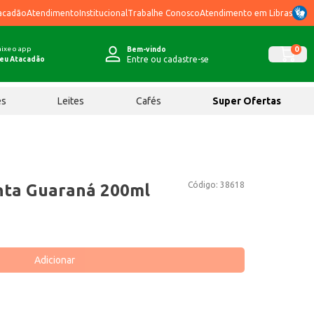
acadão
Atendimento
Institucional
Trabalhe Conosco
Atendimento em Libras
ixe o app
0
Bem-vindo
Entre ou cadastre-se
eu Atacadão
ês
Leites
Cafés
Super Ofertas
Código:
38618
nta Guaraná 200ml
Adicionar