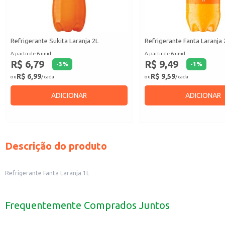
Refrigerante Sukita Laranja 2L
Refrigerante Fanta Laranja 
A partir de 6 unid.
A partir de 6 unid.
R$ 6,79
R$ 9,49
-
3
%
-
1
%
R$ 6,99
R$ 9,59
ou
/ cada
ou
/ cada
ADICIONAR
ADICIONAR
Descrição do produto
Refrigerante Fanta Laranja 1L
Frequentemente Comprados Juntos