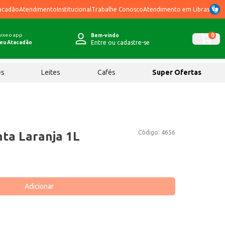
acadão
Atendimento
Institucional
Trabalhe Conosco
Atendimento em Libras
ixe o app
0
Bem-vindo
Entre ou cadastre-se
eu Atacadão
ês
Leites
Cafés
Super Ofertas
Código:
4656
nta Laranja 1L
Adicionar