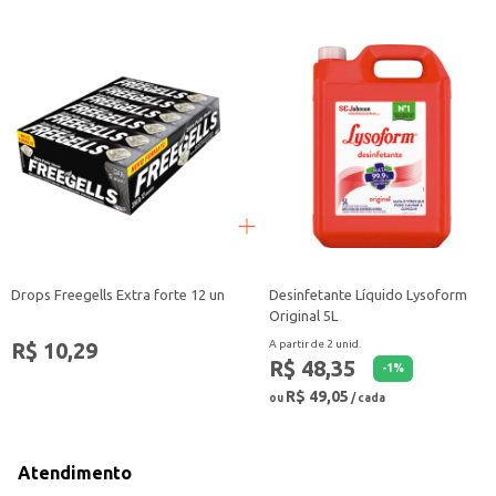
Drops Freegells Extra forte 12 un
Desinfetante Líquido Lysoform
Original 5L
R$ 10,29
A partir de 2 unid.
R$ 48,35
-
1
%
R$ 49,05
ou
/ cada
Atendimento