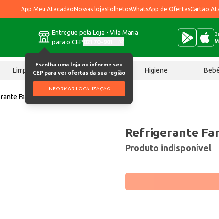
App Meu Atacadão
Nossas lojas
Folhetos
WhatsApp de Ofertas
Cartão At
Entregue pela Loja - Vila Maria
Ba
para o CEP
02170-901
M
Escolha uma loja ou informe seu
Limpeza
Chocolates
Higiene
Beb
CEP para ver ofertas da sua região
INFORMAR LOCALIZAÇÃO
erante Fanta Laranja 1L
Refrigerante Fa
Produto indisponível