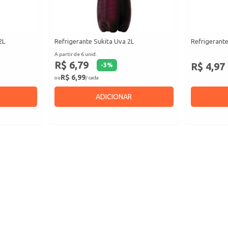
2L
Refrigerante Sukita Uva 2L
Refrigerante
A partir de 6 unid.
R$ 6,79
R$ 4,97
-
3
%
R$ 6,99
ou
/ cada
ADICIONAR