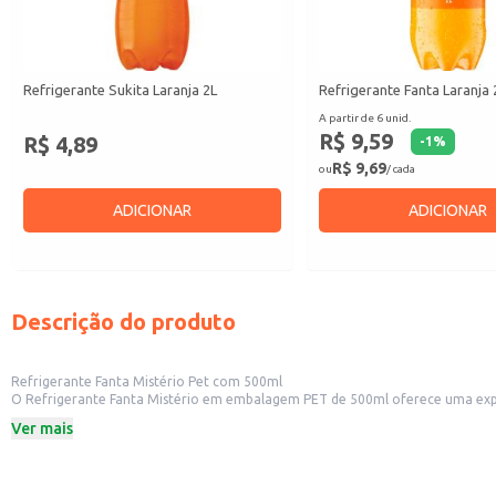
Refrigerante Sukita Laranja 2L
Refrigerante Fanta Laranja 
A partir de 6 unid.
R$ 9,59
R$ 4,89
-
1
%
R$ 9,69
ou
/ cada
ADICIONAR
ADICIONAR
Descrição do produto
Refrigerante Fanta Mistério Pet com 500ml
O Refrigerante Fanta Mistério em embalagem PET de 500ml oferece uma experiência de sabor única e inusitada. Sua fórmula secreta proporciona um palada
embalagem PET é prática para o consumo individual ou para revenda em dive
Ver mais
Dicas de uso:
Ideal para revenda em mercearias, conveniências, restaurantes e outros esta
Perfeita para consumo individual em casa, durante refeições ou momentos de
Pode ser servido gelado para potencializar a experiência refrescante.