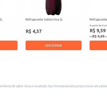
2L
Refrigerante Sukita Uva 2L
Refrigerante
A partir de 6 un
R$ 9,59
R$ 4,37
R$ 9,69
ou
/ 
ADICIONAR
r surpreendente, ideal para quem busca variedade e novas sensações. A
rsos estabelecimentos.
belecimentos comerciais.
 lazer.