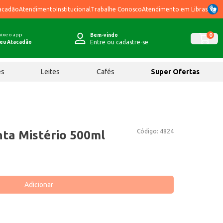
acadão
Atendimento
Institucional
Trabalhe Conosco
Atendimento em Libras
ixe o app
0
Bem-vindo
Entre ou cadastre-se
eu Atacadão
ês
Leites
Cafés
Super Ofertas
Código:
4824
nta Mistério 500ml
Adicionar