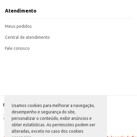
Combina com diversos tipos de alimentos, como lanches, pizzas e outros prat
A praticidade da embalagem PET de 500ml e o sabor inusitado do Fanta Mist
Atendimento
Marca: Fanta
Departamento: Bebidas
Categoria: Refrigerante de sabor
Meus pedidos
Conteúdo: 500ml
EAN: 7894900095036
Central de atendimento
Fale conosco
Formas de pagamento
Usamos cookies para melhorar a navegação,
desempenho e segurança do site,
personalizar o conteúdo, exibir anúncios e
obter estatísticas. As permissões podem ser
alteradas, exceto no caso dos cookies