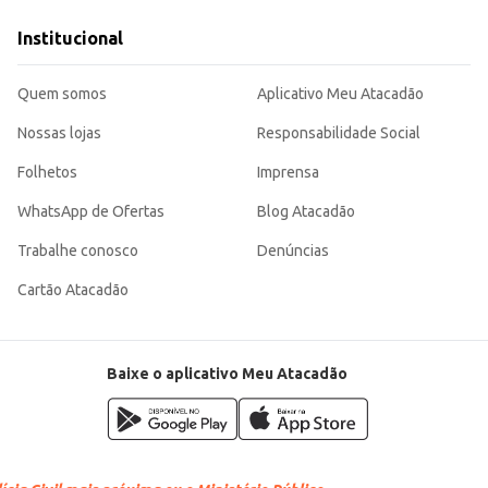
os.
ério o tornam uma opção atrativa tanto para o consumidor final quanto para 
Institucional
Quem somos
Aplicativo Meu Atacadão
Nossas lojas
Responsabilidade Social
Folhetos
Imprensa
WhatsApp de Ofertas
Blog Atacadão
Trabalhe conosco
Denúncias
Cartão Atacadão
Baixe o aplicativo Meu Atacadão