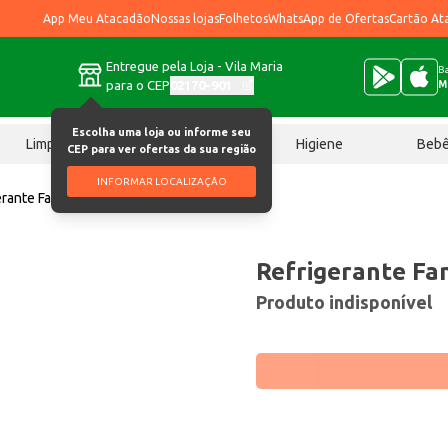
App Meu Atacadão
Nossas lojas
Folhetos
WhatsApp de Ofertas
Cartão At
Entregue pela Loja - Vila Maria
Ba
para o CEP
02170-901
M
Escolha uma loja ou informe seu
Limpeza
Chocolates
Higiene
Beb
CEP para ver ofertas da sua região
INFORMAR LOCALIZAÇÃO
erante Fanta Mistério 500ml
Refrigerante Fa
Produto indisponível