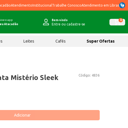
acadão
Atendimento
Institucional
Trabalhe Conosco
Atendimento em Libras
ixe o app
0
Bem-vindo
Entre ou cadastre-se
eu Atacadão
ês
Leites
Cafés
Super Ofertas
Código:
4836
ta Mistério Sleek
Adicionar