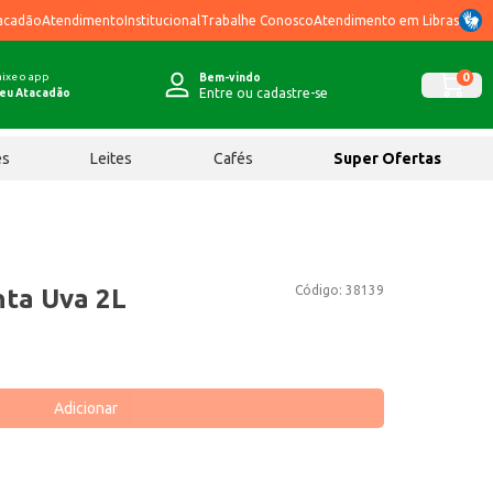
acadão
Atendimento
Institucional
Trabalhe Conosco
Atendimento em Libras
ixe o app
0
Bem-vindo
Entre ou cadastre-se
eu Atacadão
ês
Leites
Cafés
Super Ofertas
Código:
38139
nta Uva 2L
Adicionar