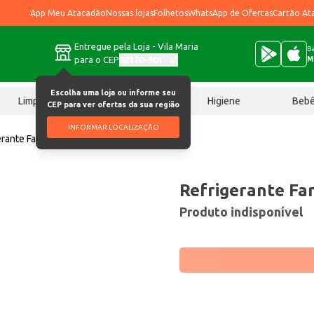
App Meu Atacadão
Nossas lojas
Folhetos
WhatsApp de Ofertas
Cartão At
Entregue pela Loja - Vila Maria
Ba
para o CEP
02170-901
M
Escolha uma loja ou informe seu
Limpeza
Chocolates
Higiene
Beb
CEP para ver ofertas da sua região
INFORMAR LOCALIZAÇÃO
erante Fanta Uva 2L
Refrigerante Fa
Produto indisponível