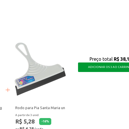
raticidade que você precisa para atender às suas necessidades e as de seus cli
Preço total
R$ 38,
ADICIONAR OS 3 AO CARRI
0g
Rodo para Pia Santa Maria un
A partir de 3 unid.
R$ 5,28
-
16
%
R$ 6,28