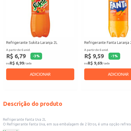
Refrigerante Sukita Laranja 2L
Refrigerante Fanta Laranja 
A partir de 6 unid.
A partir de 6 unid.
R$ 6,79
R$ 9,59
-
3
%
-
1
%
R$ 6,99
R$ 9,69
ou
/ cada
ou
/ cada
ADICIONAR
ADICIONAR
Descrição do produto
Refrigerante Fanta Uva 2L
O Refrigerante Fanta Uva, em sua embalagem de 2 litros, é uma opção refre
lanchonetes e restaurantes.