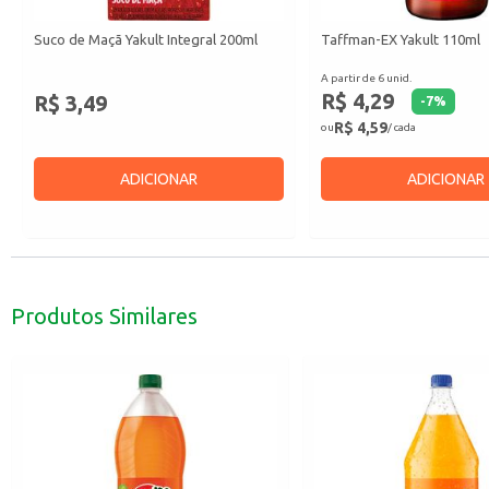
Suco de Maçã Yakult Integral 200ml
Taffman-EX Yakult 110ml
A partir de 6 unid.
R$ 4,29
R$ 3,49
-
7
%
R$ 4,59
ou
/ cada
ADICIONAR
ADICIONAR
Produtos Similares