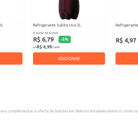
2L
Refrigerante Sukita Uva 2L
Refrigerante
A partir de 6 unid.
R$ 6,79
R$ 4,97
-
3
%
R$ 6,99
ou
/ cada
ADICIONAR
para complementar a oferta de bebidas em diversos estabelecimentos comercia