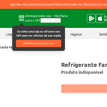
App Meu Atacadão
Nossas lojas
Folhetos
WhatsApp de Ofertas
Cartão At
Entregue pela Loja - Vila Maria
Ba
para o CEP
02170-901
M
Escolha uma loja ou informe seu
Limpeza
Chocolates
Higiene
Beb
CEP para ver ofertas da sua região
INFORMAR LOCALIZAÇÃO
erante Fanta Uva 250ml
Refrigerante Fa
Produto indisponível