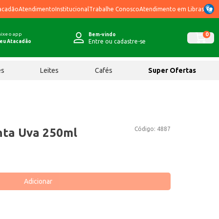
acadão
Atendimento
Institucional
Trabalhe Conosco
Atendimento em Libras
ixe o app
0
Bem-vindo
Entre ou cadastre-se
eu Atacadão
ês
Leites
Cafés
Super Ofertas
Código:
4887
nta Uva 250ml
Adicionar