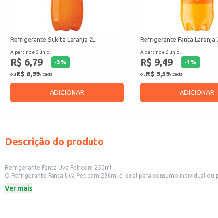
Refrigerante Sukita Laranja 2L
Refrigerante Fanta Laranja 
A partir de 6 unid.
A partir de 6 unid.
R$ 6,79
R$ 9,49
-
3
%
-
1
%
R$ 6,99
R$ 9,59
ou
/ cada
ou
/ cada
ADICIONAR
ADICIONAR
Descrição do produto
Refrigerante Fanta Uva Pet com 250ml
O Refrigerante Fanta Uva Pet com 250ml é ideal para consumo individual ou 
transporte.
Ver mais
Embalagem: PET 250ml
Sabor: Uva
Marca: Fanta
Dicas de Uso: