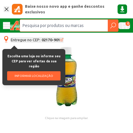
Baixe nosso novo app e ganhe descontos
exclusivos
0
Entregue no CEP:
02170-901
Escolha uma loja ou informe seu
CEP para ver ofertas da sua
região
INFORMAR LOCALIZAÇÃO
Clique na imagem para ampliar.