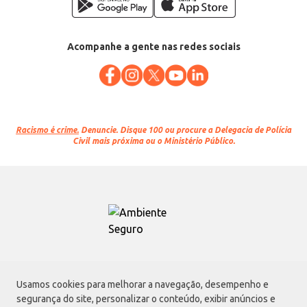
Acompanhe a gente nas redes sociais
Racismo é crime.
Denuncie. Disque 100 ou procure a Delegacia de Polícia
Civil mais próxima ou o Ministério Público.
Atacadão S.A.
Usamos cookies para melhorar a navegação, desempenho e
Avenida Morvan Dias de Figueiredo, 6169, Vila Maria, São Paulo - SP | CEP
segurança do site, personalizar o conteúdo, exibir anúncios e
02170-901 | CNPJ: 75.315.333/0001-09