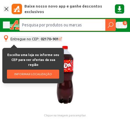
Baixe nosso novo app e ganhe descontos
exclusivos
0
Entregue no CEP:
02170-901
Escolha uma loja ou informe seu
CEP para ver ofertas da sua
região
INFORMAR LOCALIZAÇÃO
Clique na imagem para ampliar.