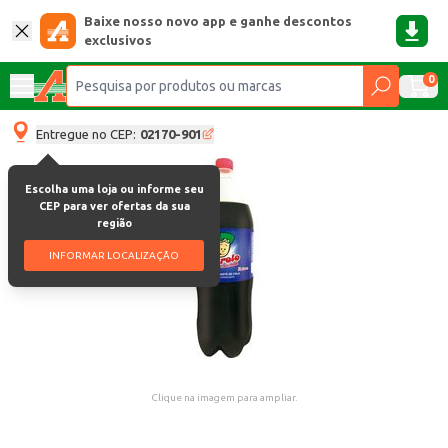
Baixe nosso novo app e ganhe descontos
exclusivos
0
Entregue no CEP:
02170-901
Escolha uma loja ou informe seu
CEP para ver ofertas da sua
região
INFORMAR LOCALIZAÇÃO
Clique na imagem para ampliar.