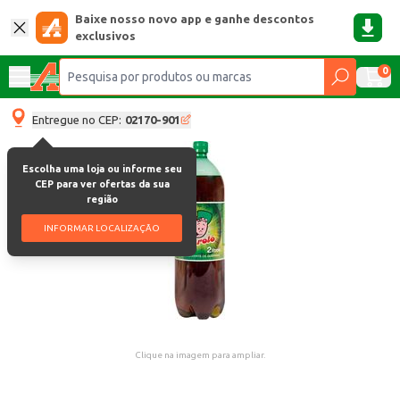
Baixe nosso novo app e ganhe descontos
exclusivos
0
Entregue no CEP:
02170-901
Escolha uma loja ou informe seu
CEP para ver ofertas da sua
região
INFORMAR LOCALIZAÇÃO
Clique na imagem para ampliar.