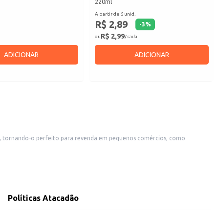
220ml
A partir de 6 unid.
R$ 2,89
-
3
%
R$ 2,99
ou
/ cada
ADICIONAR
ADICIONAR
belecimentos comerciais que oferecem bebidas aos seus clientes.
am uma escolha eficiente para diversos públicos, desde o consumidor final
Políticas Atacadão