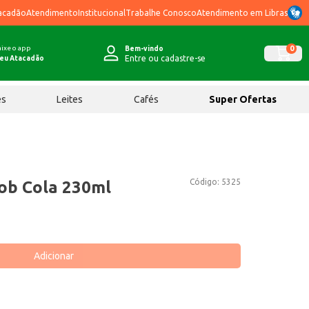
acadão
Atendimento
Institucional
Trabalhe Conosco
Atendimento em Libras
ixe o app
0
Bem-vindo
Entre ou cadastre-se
eu Atacadão
ês
Leites
Cafés
Super Ofertas
Código:
5325
ob Cola 230ml
Adicionar