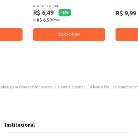
A partir de 6 unid.
R$ 6,49
R$ 9,99
-
2
%
R$ 6,59
ou
/ cada
ADICIONAR
 tornando-o perfeito para revenda em pequenos comércios, como
Também é uma boa escolha para uso doméstico, em festas e eventos, ou como complemento em esta
sas.
em de fácil manuseio e armazenamento. Sua praticidade e versatilidade o torn
Institucional