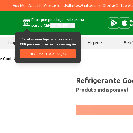
App Meu Atacadão
Nossas lojas
Folhetos
WhatsApp de Ofertas
Cartão At
Entregue pela Loja - Vila Maria
Ba
para o CEP
02170-901
M
Escolha uma loja ou informe seu
Limpeza
Chocolates
Higiene
Beb
CEP para ver ofertas da sua região
INFORMAR LOCALIZAÇÃO
te Goob Cola 230ml
Refrigerante Go
Produto indisponível