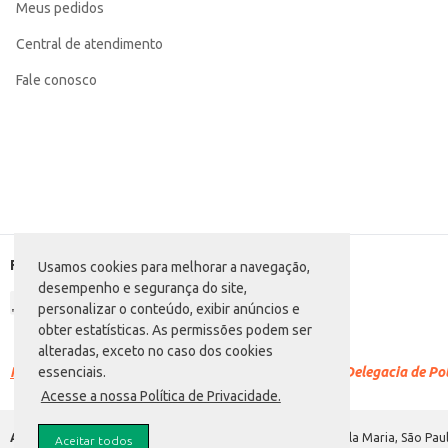
Meus pedidos
Categoria: Refrigerante cola
Conteúdo: 230ml
EAN: 7898949352006
Central de atendimento
Fale conosco
Formas de pagamento
Usamos cookies para melhorar a navegação,
desempenho e segurança do site,
personalizar o conteúdo, exibir anúncios e
obter estatísticas. As permissões podem ser
alteradas, exceto no caso dos cookies
Racismo é crime.
Denuncie. Disque 100 ou procure a Delegacia de Polí
essenciais.
Acesse a nossa Política de Privacidade.
Atacadão S.A.
Avenida Morvan Dias de Figueiredo, 6169, Vila Maria, São Paul
Aceitar todos