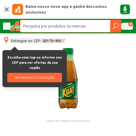
Baixe nosso novo app e ganhe descontos
exclusivos
0
Entregue no CEP:
02170-901
Escolha uma loja ou informe seu
CEP para ver ofertas da sua
região
INFORMAR LOCALIZAÇÃO
Clique na imagem para ampliar.