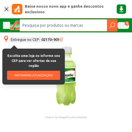
Baixe nosso novo app e ganhe descontos
exclusivos
0
Entregue no CEP:
02170-901
Escolha uma loja ou informe seu
CEP para ver ofertas da sua
região
INFORMAR LOCALIZAÇÃO
Clique na imagem para ampliar.